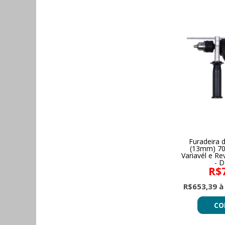
Furadeira 
(13mm) 70
Variavél e Re
- 
R$
R$653,39 à
CO