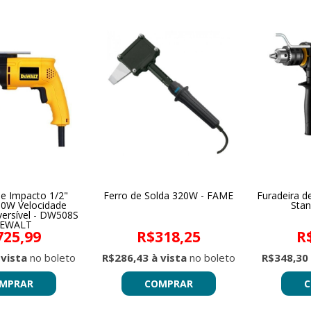
de Impacto 1/2"
Ferro de Solda 320W - FAME
Furadeira d
0W Velocidade
Stan
versível - DW508S
DEWALT
725,99
R$318,25
R
 vista
no boleto
R$286,43 à vista
no boleto
R$348,30 
MPRAR
COMPRAR
C