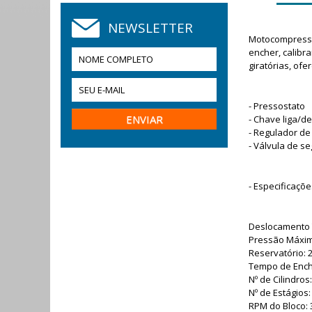
NEWSLETTER
Motocompressor
encher, calibra
giratórias, of
- Pressostato
- Chave liga/de
- Regulador d
- Válvula de s
- Especificaçõe
Deslocamento Te
Pressão Máxima
Reservatório: 
Tempo de Ench
Nº de Cilindros:
Nº de Estágios:
RPM do Bloco: 