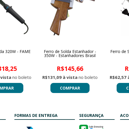
lda 320W - FAME
Ferro de Solda Estanhador -
Ferro de 
350W - Estanhadores Brasil
318,25
R$145,66
R
 vista
no boleto
R$131,09 à vista
no boleto
R$62,57 
MPRAR
COMPRAR
C
FORMAS DE ENTREGA
SEGURANÇA
ACO