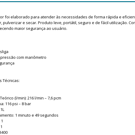
 foi elaborado para atender às necessidades de forma rápida e eficient
r, pulverizar e secar. Produto leve, portátil, seguro e de fácil utilização
erecendo maior segurança ao usuário.
sliga
e pressão com manômetro
egurança
s Técnicas:
órico (l/min): 216 l/min – 7,6 pcm
: 116 psi – 8 bar
21L
imento: 1 minuto e 49 segundos
 1
 1
3400