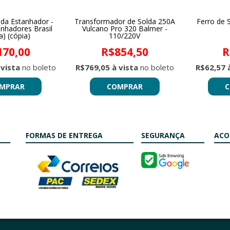
lda Estanhador -
Transformador de Solda 250A
Ferro de 
nhadores Brasil
Vulcano Pro 320 Balmer -
a) (cópia)
110/220V
170,00
R$854,50
R
 vista
no boleto
R$769,05 à vista
no boleto
R$62,57 
MPRAR
COMPRAR
C
FORMAS DE ENTREGA
SEGURANÇA
ACO