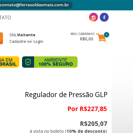
TATO
MEU CARRINHO
Olá,
Visitante
0
R$0,00
Cadastre-se
.
Login
.
Regulador de Pressão GLP
Por R$227,85
R$205,07
à vista no boleto (
10% de desconto
)