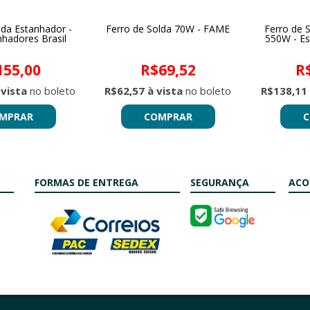
lda Estanhador -
Ferro de Solda 70W - FAME
Ferro de 
nhadores Brasil
550W - Es
155,00
R$69,52
R
 vista
no boleto
R$62,57 à vista
no boleto
R$138,11 
MPRAR
COMPRAR
C
FORMAS DE ENTREGA
SEGURANÇA
ACO